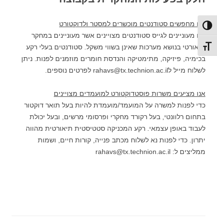
אנו מחפשים סטודנטים מוכשרים למסטר ולדוקטורט
פעל/כבה ניגודיות גבוהה
אנו מעוניינים לגייס סטודנטים מצויינים אשר מעוניינים במחקר
תיאורטי בנושא מערכות שאינן בשווי משקל. סטודנטים בעלי רקע
תג גודל גופן
בכימיה, פיזיקה, מתימטיקה והנדסת חומרים מוזמנים לפנות. ניתן
לשלוח מייל לrahavs@tx.technion.ac.il לפרטים נוספים.
אנו מציעים משרות פוסטדוקטורט למועמדים מצויינים
כדי לפנות למשרה על המועמד/מועמדת להיות בעל תואר דוקטור
בתחום רלוונטי, בעל רקורד מחקרי ופרסומי מרשים, ובעל יכולת
לעבוד באופן עצמאי. רקע המכניקה סטטיסטית תיאורטית מהווה
יתרון. כדי לפנות נא לשלוח מכתב פנייה, קורות חיים, ושמות
ממליצים ל: rahavs@tx.technion.ac.il